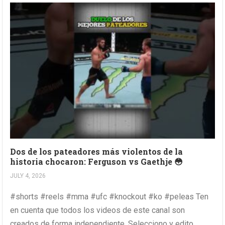
Dos de los pateadores más violentos de la
historia chocaron: Ferguson vs Gaethje 😳
JULY 4, 2026
#shorts #reels #mma #ufc #knockout #ko #peleas Ten
en cuenta que todos los videos de este canal son
creados de forma independiente. Selecciono y edito