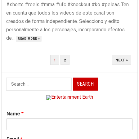
#shorts #reels #mma #ufc #knockout #ko #peleas Ten
en cuenta que todos los videos de este canal son
creados de forma independiente. Selecciono y edito
personalmente a los personajes, incorporando efectos
de...
READ MORE »
POSTS
1
2
NEXT »
PAGINATION
Search
for:
Name
*