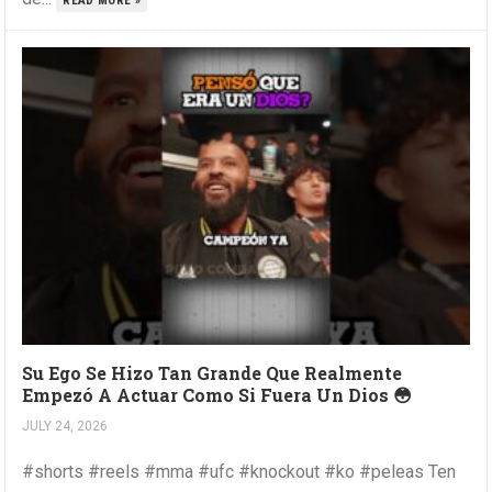
READ MORE »
Su Ego Se Hizo Tan Grande Que Realmente
Empezó A Actuar Como Si Fuera Un Dios 😳
JULY 24, 2026
#shorts #reels #mma #ufc #knockout #ko #peleas Ten