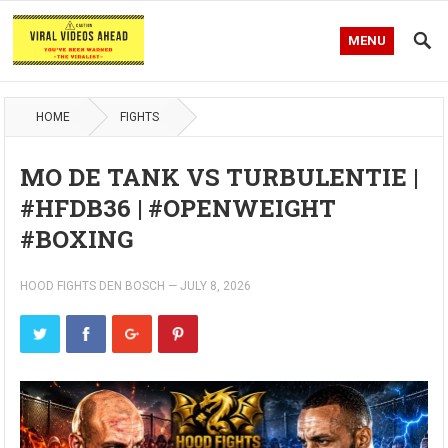
MENU
HOME
FIGHTS
MO DE TANK VS TURBULENTIE |
#HFDB36 | #OPENWEIGHT
#BOXING
HOOD FIGHTS DEN BOSCH
—
JULY 8, 2026