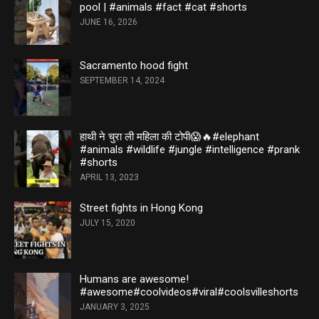
pool | #animals #fact #cat #shorts
JUNE 16, 2026
Sacramento hood fight
SEPTEMBER 14, 2024
हाथी ने चुरा ली महिला की टोपी😱🔥#elephant
#animals #wildlife #jungle #intelligence #prank
#shorts
APRIL 13, 2023
Street fights in Hong Kong
JULY 15, 2020
Humans are awesome!
#awesome#coolvideos#viral#coolsvilleshorts
JANUARY 3, 2025