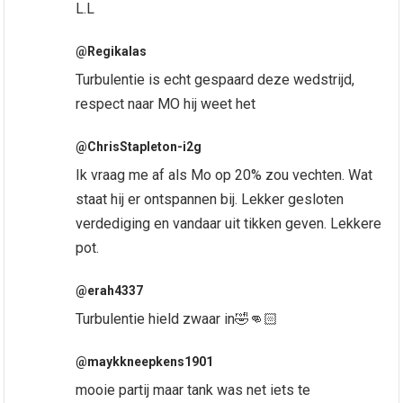
L.L
@Regikalas
Turbulentie is echt gespaard deze wedstrijd,
respect naar MO hij weet het
@ChrisStapleton-i2g
Ik vraag me af als Mo op 20% zou vechten. Wat
staat hij er ontspannen bij. Lekker gesloten
verdediging en vandaar uit tikken geven. Lekkere
pot.
@erah4337
Turbulentie hield zwaar in🤣👊🏻
@maykkneepkens1901
mooie partij maar tank was net iets te