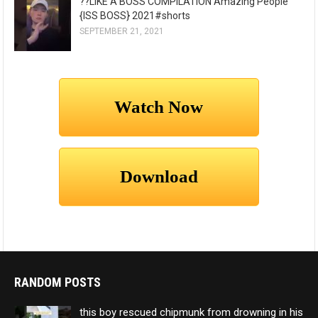
??LIKE A BOSS COMPILATION Amazing People
{ISS BOSS} 2021#shorts
SEPTEMBER 21, 2021
RANDOM POSTS
this boy rescued chipmunk from drowning in his