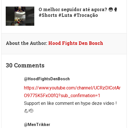
O melhor seguidor até agora? 😳🥊
#Shorts #Luta #Trocação
About the Author:
Hood Fights Den Bosch
30 Comments
@HoodFightsDenBosch
https://www.youtube.com/channel/UCRzDlCotAr
O9775K5FxO0fQ?sub_confirmation=1
Support en like comment en hype deze video !
💪🫡
@MenTrikker