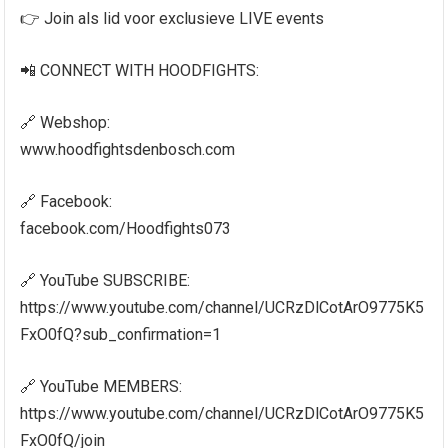
👉 Join als lid voor exclusieve LIVE events
📲 CONNECT WITH HOODFIGHTS:
🔗 Webshop:
www.hoodfightsdenbosch.com
🔗 Facebook:
facebook.com/Hoodfights073
🔗 YouTube SUBSCRIBE:
https://www.youtube.com/channel/UCRzDlCotArO9775K5
FxO0fQ?sub_confirmation=1
🔗 YouTube MEMBERS:
https://www.youtube.com/channel/UCRzDlCotArO9775K5
FxO0fQ/join