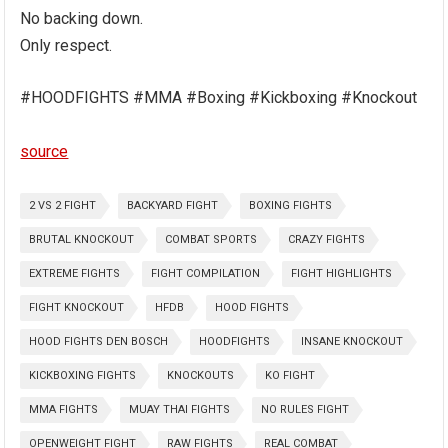
No backing down.
Only respect.
#HOODFIGHTS #MMA #Boxing #Kickboxing #Knockout
source
2 VS 2 FIGHT
BACKYARD FIGHT
BOXING FIGHTS
BRUTAL KNOCKOUT
COMBAT SPORTS
CRAZY FIGHTS
EXTREME FIGHTS
FIGHT COMPILATION
FIGHT HIGHLIGHTS
FIGHT KNOCKOUT
HFDB
HOOD FIGHTS
HOOD FIGHTS DEN BOSCH
HOODFIGHTS
INSANE KNOCKOUT
KICKBOXING FIGHTS
KNOCKOUTS
KO FIGHT
MMA FIGHTS
MUAY THAI FIGHTS
NO RULES FIGHT
OPENWEIGHT FIGHT
RAW FIGHTS
REAL COMBAT