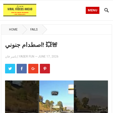
MENU
HOME
FAILS
اصطدام جنوني! 💥🚨
ياسر فان | YASER FUN
—
JUNE 17, 2026