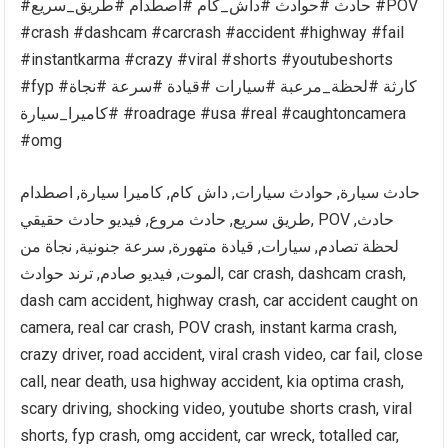
#حادث #حوادث #داش_كام #اصطدام #طريق_سريع #POV
#crash #dashcam #carcrash #accident #highway #fail
#instantkarma #crazy #viral #shorts #youtubeshorts
#fyp #كارثة #لحظة_مرعبة #سيارات #قيادة #سرعة #نجاة
#كاميرا_سيارة #roadrage #usa #real #caughtoncamera
#omg
حادث سيارة, حوادث سيارات, داش كام, كاميرا سيارة, اصطدام
طريق سريع, حادث مروع, فيديو حادث حقيقي, POV حادث,
لحظة تصادم, سيارات, قيادة متهورة, سرعة جنونية, نجاة من
الموت, فيديو صادم, ترند حوادث, car crash, dashcam crash,
dash cam accident, highway crash, car accident caught on
camera, real car crash, POV crash, instant karma crash,
crazy driver, road accident, viral crash video, car fail, close
call, near death, usa highway accident, kia optima crash,
scary driving, shocking video, youtube shorts crash, viral
shorts, fyp crash, omg accident, car wreck, totalled car,