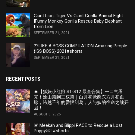
Giant Lion, Tiger Vs Giant Gorilla Animal Fight
|Funny Monkey Gorilla Rescue Baby Elephant
from Lion
SEPTEMBER 21, 2021
??LIKE A BOSS COMPILATION Amazing People
{ISS BOSS} 2021#shorts
SEPTEMBER 21, 2021
RECENT POSTS
🔥【狐妖小红娘 S1-S12 最全合集】一口气看
完！涂山篇到王权篇｜白月初觉醒东方月初血
脉，跨越千年的爱恨纠葛，人与妖的宿命之战开
启！
AUGUST 8, 2026
🚨 Meekah and Blippi RACE to Rescue a Lost
Puppy🐶! #shorts