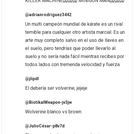
KILLER MACHINE🥶🥶🥶 MINIGUN MAN🥶🥶🥶
@adrianrodriguez3442
Un multi campeón mundial de kárate es un rival
temible para cualquier otro artista marcial. Es un
arte muy completo salvo en el uso de llaves en
el suelo, pero tendrías que poder llevarlo al
suelo y no sería nada fácil mientras recibes por
todos lados con tremenda velocidad y fuerza.
@jlipdl
El debería ser volverine, jejeje
@BiotikalWeapon-jv3jw
Wolverine blanco vs brown
@JulioCésar-p8v7d