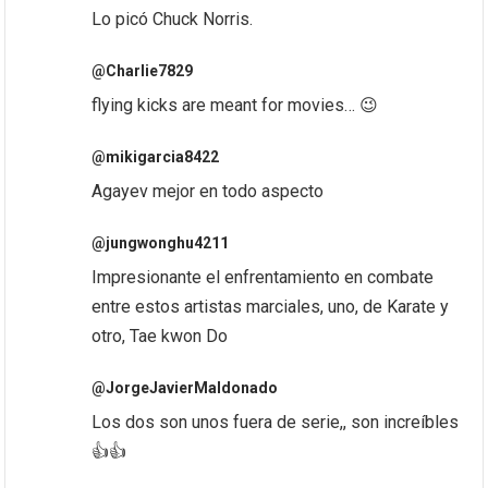
Lo picó Chuck Norris.
@Charlie7829
flying kicks are meant for movies… 😉
@mikigarcia8422
Agayev mejor en todo aspecto
@jungwonghu4211
Impresionante el enfrentamiento en combate
entre estos artistas marciales, uno, de Karate y
otro, Tae kwon Do
@JorgeJavierMaldonado
Los dos son unos fuera de serie,, son increíbles
👍👍