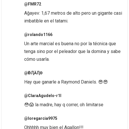
@FMR72
Ağayev: 1,67 metros de alto pero un gigante casi
imbatible en el tatami.
@rolando1166
Un arte marcial es buena no por la técnica que
tenga sino por el peleador que la domina y sabe
cómo usarla.
@ҒӚԮӒԮӨ
Hay que ganarle a Raymond Daniels. 😎😎
@ClaraAgudelo-r1l
😳😱 la madre, hay q correr, oh limitarse
@loregarcia9975
Ohhhhh muy bien el Agallon!!!