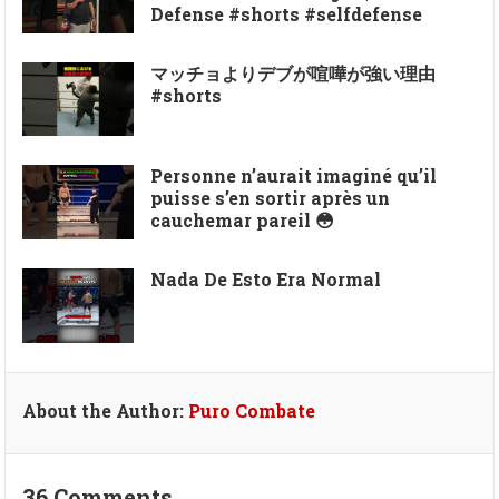
Defense #shorts #selfdefense
マッチョよりデブが喧嘩が強い理由
#shorts
Personne n’aurait imaginé qu’il
puisse s’en sortir après un
cauchemar pareil 😳
Nada De Esto Era Normal
About the Author:
Puro Combate
36 Comments